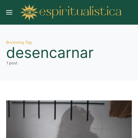
Browsing Tag
desencarnar
1 post