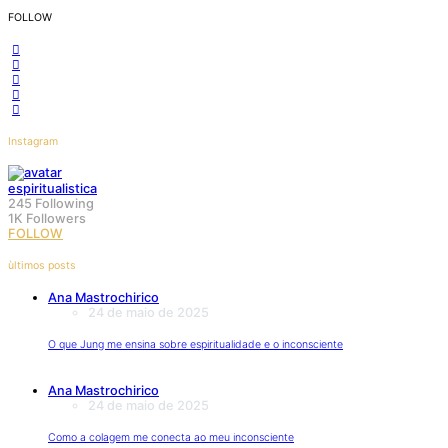
FOLLOW
Instagram
espiritualistica
245
Following
1K
Followers
FOLLOW
ùltimos posts
Ana Mastrochirico
24 de maio de 2025
O que Jung me ensina sobre espiritualidade e o inconsciente
Ana Mastrochirico
24 de maio de 2025
Como a colagem me conecta ao meu inconsciente