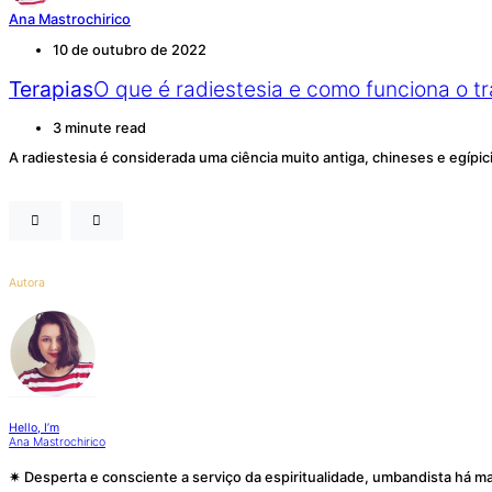
Ana Mastrochirico
10 de outubro de 2022
Terapias
O que é radiestesia e como funciona o t
3 minute read
A radiestesia é considerada uma ciência muito antiga, chineses e egípi
Autora
Hello, I’m
Ana Mastrochirico
✷ Desperta e consciente a serviço da espiritualidade, umbandista há ma