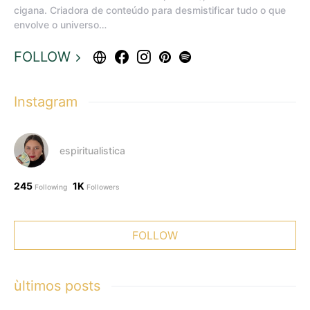
cigana. Criadora de conteúdo para desmistificar tudo o que
envolve o universo…
FOLLOW
Instagram
espiritualistica
245
1K
Following
Followers
FOLLOW
ùltimos posts