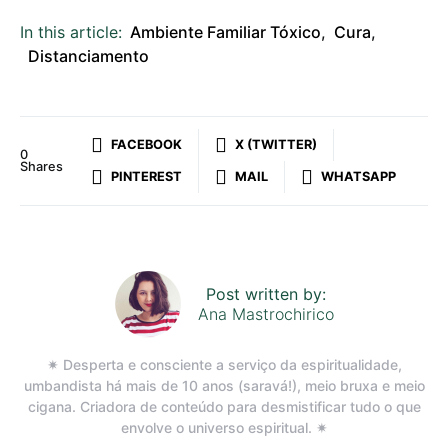
In this article:
Ambiente Familiar Tóxico
,
Cura
,
Distanciamento
FACEBOOK
X (TWITTER)
0
Shares
PINTEREST
MAIL
WHATSAPP
Post written by:
Ana Mastrochirico
✷ Desperta e consciente a serviço da espiritualidade,
umbandista há mais de 10 anos (saravá!), meio bruxa e meio
cigana. Criadora de conteúdo para desmistificar tudo o que
envolve o universo espiritual. ✷