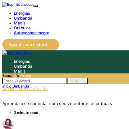
Energias
Umbanda
Magia
Oráculos
Autoconhecimento
Agende sua Leitura
Energias
Umbanda
Magia
Oráculos
Search for:
Autoconhecimento
SEARCH
Início
Umbanda
AGENDE SUA CONSULTA!
Aprenda a se conectar com seus mentores espirituais
3 minute read