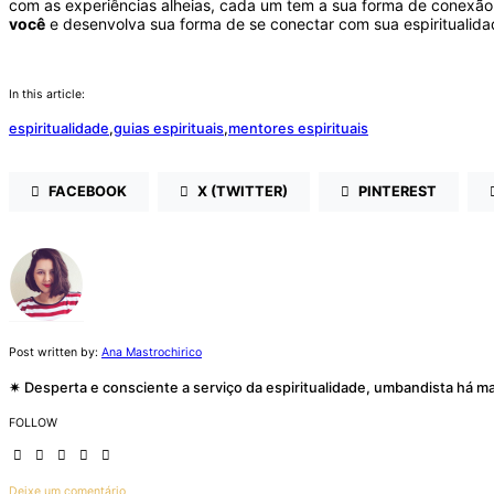
com as experiências alheias, cada um tem a sua forma de conexão
você
e desenvolva sua forma de se conectar com sua espiritualidad
In this article:
espiritualidade
,
guias espirituais
,
mentores espirituais
FACEBOOK
X (TWITTER)
PINTEREST
Post written by:
Ana Mastrochirico
✷ Desperta e consciente a serviço da espiritualidade, umbandista há mai
FOLLOW
Deixe um comentário