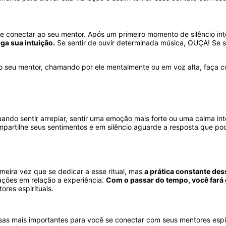
e conectar ao seu mentor. Após um primeiro momento de silêncio i
iga sua intuição.
Se sentir de ouvir determinada música, OUÇA! Se se
o seu mentor, chamando por ele mentalmente ou em voz alta, faça co
ando sentir arrepiar, sentir uma emoção mais forte ou uma calma in
mpartilhe seus sentimentos e em silêncio aguarde a resposta que po
meira vez que se dedicar a esse ritual, mas
a prática constante de
sações em relação a experiência.
Com o passar do tempo, você fará
ores espirituais.
sas mais importantes para você se conectar com seus mentores espi