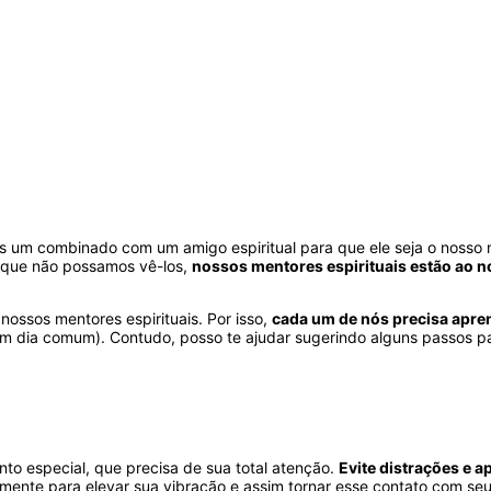
s um combinado com um amigo espiritual para que ele seja o nosso 
 que não possamos vê-los,
nossos mentores espirituais estão ao 
ossos mentores espirituais. Por isso,
cada um de nós precisa apre
dia comum). Contudo, posso te ajudar sugerindo alguns passos para
to especial, que precisa de sua total atenção.
Evite distrações e a
te para elevar sua vibração e assim tornar esse contato com seus m