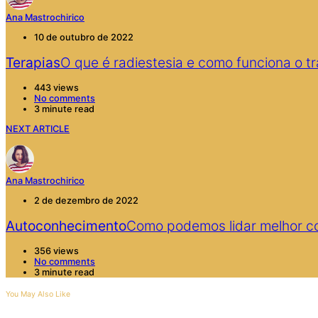
Ana Mastrochirico
10 de outubro de 2022
Terapias
O que é radiestesia e como funciona o t
443 views
No comments
3 minute read
NEXT ARTICLE
Ana Mastrochirico
2 de dezembro de 2022
Autoconhecimento
Como podemos lidar melhor co
356 views
No comments
3 minute read
You May Also Like